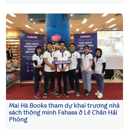
@
s
u
n
w
in
to
Mai Hà Books tham dự khai trương nhà
sách thông minh Fahasa ở Lê Chân Hải
Phòng