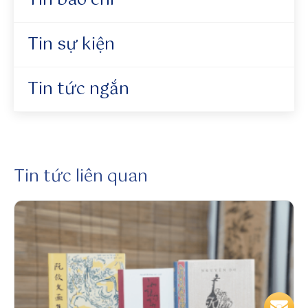
Tin báo chí
2
k
Tin sự kiện
n
o
w
Tin tức ngắn
.o
r
g
/
u
Tin tức liên quan
s
e
r
/s
u
n
w
i