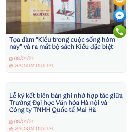
n
t
o
/
h
tt
Tọa đàm “Kiều trong cuộc sống hôm
p
nay” và ra mắt bộ sách Kiều đặc biệt
s:
//
08/01/21
u
SAOKIM DIGITAL
n
s
pl
as
Lễ ký kết biên bản ghi nhớ hợp tác giữa
h.
Trường Đại học Văn hóa Hà nội và
c
Công ty TNHH Quốc tế Mai Hà
o
m
08/01/21
/
SAOKIM DIGITAL