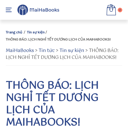
0
Trang chủ
/
Tin sự kiện
/
THÔNG BÁO: LỊCH NGHỈ TẾT DƯƠNG LỊCH CỦA MAIHABOOKS!
MaiHaBooks
h
>
Tin tức
>
Tin sự kiện
>
THÔNG BÁO:
LỊCH NGHỈ TẾT DƯƠNG LỊCH CỦA MAIHABOOKS!
tt
p
s:
//
THÔNG BÁO: LỊCH
s
u
NGHỈ TẾT DƯƠNG
n
w
LỊCH CỦA
in
MAIHABOOKS!
to
.t