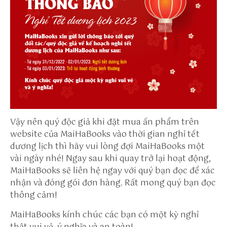
/s
u
n
w
i
n
t
o
h
tt
Vậy nên quý độc giả khi đặt mua ấn phẩm trên
p
website của MaiHaBooks vào thời gian nghỉ tết
s:
dương lịch thì hãy vui lòng đợi MaiHaBooks một
//
vài ngày nhé!
p
Ngay sau khi quay trở lại hoạt động,
MaiHaBooks sẽ liên hệ ngay với quý bạn đọc để xác
a
nhận và đóng gói đơn hàng.
w
Rất mong quý bạn đọc
thông cảm!
o
o.
MaiHaBooks kính chúc các bạn có một kỳ nghỉ
n