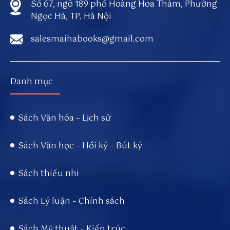
Số 67, ngõ 189 phố Hoàng Hoa Thám, Phường
w
Ngọc Hà, TP. Hà Nội
w
w.
salesmaihabooks@gmail.com
m
et
r
Danh mục
of
l
o
Sách Văn hóa – Lịch sử
g.
c
Sách Văn học – Hồi ký – Bút ký
o/
s
u
Sách thiếu nhi
n
w
Sách Lý luận – Chính sách
in
to
Sách Mỹ thuật – Kiến trúc