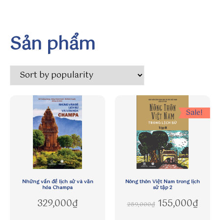
o
m
/s
Sản phẩm
u
n
w
in
to
h
Sale!
tt
p
s:
//
w
al
l
Những vấn đề lịch sử và văn
Nông thôn Việt Nam trong lịch
hóa Champa
sử tập 2
h
Original price
Curre
329,000
₫
155,000
₫
259,000
₫
a
v