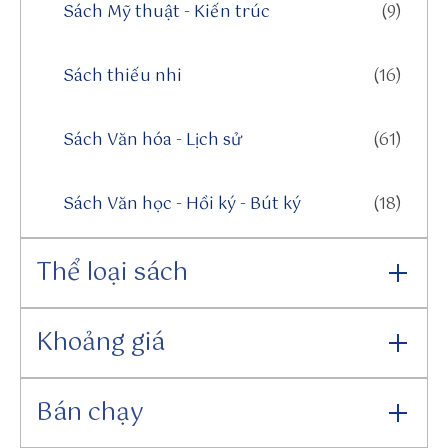
/
Sách Mỹ thuật - Kiến trúc
(9)
~
s
Sách thiếu nhi
(16)
u
n
w
Sách Văn hóa - Lịch sử
(61)
i
n
t
Sách Văn học - Hồi ký - Bút ký
(18)
o
h
Thể loại sách
tt
p
s:
Khoảng giá
//
sl
id
Bán chạy
es
.c