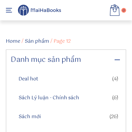
0
h
tt
Home
/
Sản phẩm
/ Page 12
p
s:
//
Danh mục sản phẩm
sl
a
s
Deal hot
(4)
h
d
Sách Lý luận - Chính sách
(6)
o
t.
o
Sách mới
(26)
r
g