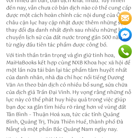
với nhiều ấn bản, bản dịch khác nhau. Tuy nhiên
h
đến nay, vẫn chưa có bản dịch nào có thể cung cấp
tt
được một cách hoàn chỉnh các nội dung của
Ô
p
châu cận lục
hay cập nhật được thêm những sự
s:
thay đổi địa danh nhất định sau nhiều những biến
//
chuyển lịch sử của đất nước trong gần 500 năm kể
s
từ ngày đầu tiên tác phẩm được công bố.
u
p
Với tinh thần trân trọng và gìn giữ tinh hoa,
p
MaiHaBooks kết hợp cùng NXB Khoa học xã hội để
o
một lần nữa tái bản lại tác phẩm tâm huyết nhất
rt
của danh nhân, nhà địa chí học nổi tiếng Dương
.
Văn An theo bản dịch có nhiều bổ sung, sửa chữa
m
của dịch giả Trần Đại Vinh. Hy vọng rằng những nỗ
o
lực này có thể phát huy hiệu quả trong việc giúp
zi
bạn đọc xa gần tìm hiểu rõ ràng hơn về vùng đất
ll
Tân Bình – Thuận Hoá xưa, tức các tỉnh Quảng
a.
Bình, Quảng Trị, Thừa Thiên Huế, thành phố Đà
o
Nẵng và một phần Bắc Quảng Nam ngày nay.
r