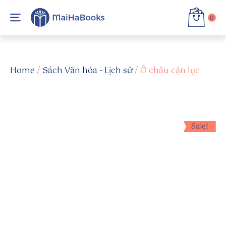
0
h
tt
Home
/
Sách Văn hóa - Lịch sử
/ Ô châu cận lục
p
s:
//
w
a
Sale!
k
el
et
.c
o
m
/
@