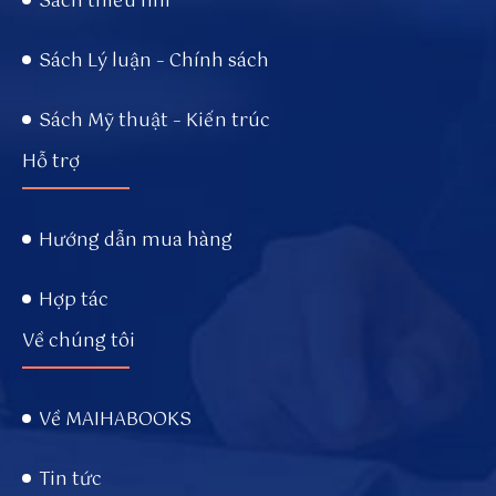
Sách thiếu nhi
.c
o
Sách Lý luận – Chính sách
m
/
Sách Mỹ thuật – Kiến trúc
Hỗ trợ
Hướng dẫn mua hàng
Hợp tác
Về chúng tôi
Về MAIHABOOKS
Tin tức