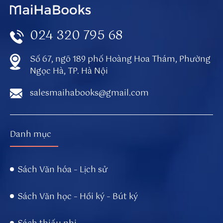
//
s
024 320 795 68
u
n
w
Số 67, ngõ 189 phố Hoàng Hoa Thám, Phường
in
Ngọc Hà, TP. Hà Nội
to
salesmaihabooks@gmail.com
.e
d
u
c
Danh mục
at
o
r
Sách Văn hóa – Lịch sử
p
a
Sách Văn học – Hồi ký – Bút ký
g
es