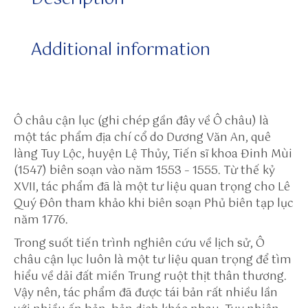
p
s:
Additional information
//
gf
y
c
at
Ô châu cận lục
(ghi chép gần đây về Ô châu) là
.c
một tác phẩm địa chí cổ do Dương Văn An, quê
o
làng Tuy Lộc, huyện Lệ Thủy, Tiến sĩ khoa Đinh Mùi
m
(1547) biên soạn vào năm 1553 – 1555. Từ thế kỷ
/
XVII, tác phẩm đã là một tư liệu quan trọng cho Lê
@
Quý Đôn tham khảo khi biên soạn Phủ biên tạp lục
s
năm 1776.
u
Trong suốt tiến trình nghiên cứu về lịch sử,
Ô
n
châu cận lục
luôn là một tư liệu quan trọng để tìm
w
hiểu về dải đất miền Trung ruột thịt thân thương.
in
Vậy nên, tác phẩm đã được tái bản rất nhiều lần
to