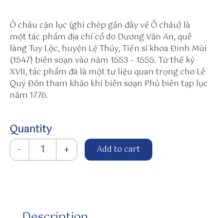
t
e
Ô châu cận lục (ghi chép gần đây về Ô châu) là
n
một tác phẩm địa chí cổ do Dương Văn An, quê
a.
làng Tuy Lộc, huyện Lệ Thủy, Tiến sĩ khoa Đinh Mùi
n
(1547) biên soạn vào năm 1553 – 1555. Từ thế kỷ
e.
XVII, tác phẩm đã là một tư liệu quan trọng cho Lê
j
Quý Đôn tham khảo khi biên soạn Phủ biên tạp lục
p
năm 1776.
/s
u
n
Quantity
w
Ô châu cận lục quantity
i
-
+
Add to cart
n
t
o
/
h
Description
tt