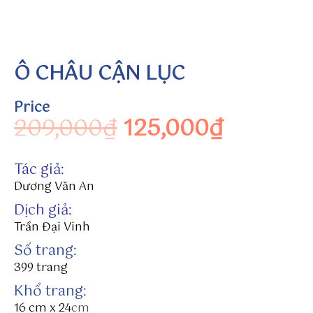
s
u
n
w
Ô CHÂU CẬN LỤC
in
to
Price
h
Original price wa
Current 
209,000
₫
125,000
₫
tt
p
s:
Tác giả:
//
Dương Văn An
p
r
Dịch giả:
of
Trần Đại Vinh
i
Số trang:
le
399 trang
.
Khổ trang:
h
a
16 cm x 24
cm