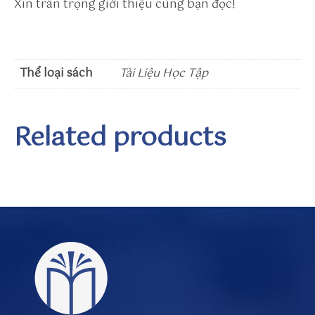
Xin trân trọng giới thiệu cùng bạn đọc!
g/
e
n-
U
Thể loại sách
Tài Liệu Học Tập
S
/
u
Related products
se
r/
s
u
n
w
in
to
h
tt
p
s: