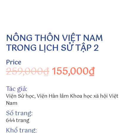
n
w
in
to
h
NÔNG THÔN VIỆT NAM
tt
p
TRONG LỊCH SỬ TẬP 2
s:
//
Price
8t
Original price wa
Current 
259,000
₫
155,000
₫
ra
c
ks
Tác giả:
.c
Viện Sử học, Viện Hàn lâm Khoa học xã hội Việt
o
Nam
m
Số trang:
/s
644
trang
u
Khổ trang:
n