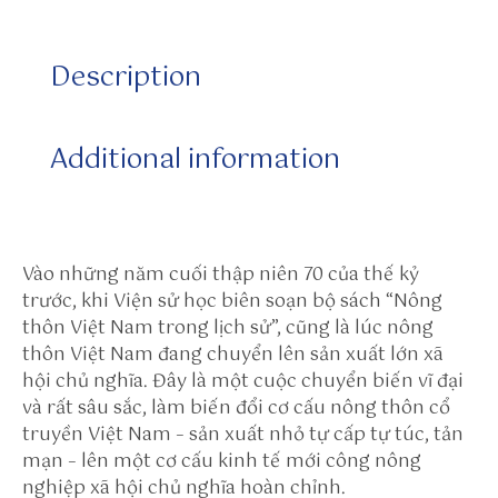
tt
p
Description
s:
//
w
Additional information
w
w.
di
g
g
Vào những năm cuối thập niên 70 của thế kỷ
er
trước, khi Viện sử học biên soạn bộ sách “Nông
sl
thôn Việt Nam trong lịch sử”, cũng là lúc nông
is
thôn Việt Nam đang chuyển lên sản xuất lớn xã
t.
hội chủ nghĩa. Đây là một cuộc chuyển biến vĩ đại
c
và rất sâu sắc, làm biến đổi cơ cấu nông thôn cổ
o
truyền Việt Nam – sản xuất nhỏ tự cấp tự túc, tản
m
mạn – lên một cơ cấu kinh tế mới công nông
/s
nghiệp xã hội chủ nghĩa hoàn chỉnh.