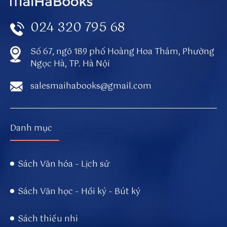
t
h
024 320 795 68
o
r/
Số 67, ngõ 189 phố Hoàng Hoa Thám, Phường
s
Ngọc Hà, TP. Hà Nội
u
n
salesmaihabooks@gmail.com
w
in
to
Danh mục
/
Sách Văn hóa – Lịch sử
Sách Văn học – Hồi ký – Bút ký
Sách thiếu nhi