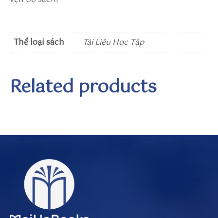
w
la
.c
Thể loại sách
o
Tài Liệu Học Tập
m
/c
hi
Related products
n
es
e
cl
as
si
fi
e
d
s/
a
u