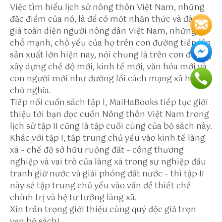
u
Việc tìm hiểu lịch sử nông thôn Việt Nam, những
n
đặc điểm của nó, là để có một nhận thức và đánh
w
giá toàn diện người nông dân Việt Nam, những
in
chỗ mạnh, chỗ yếu của họ trên con đường tiến lên
to
sản xuất lớn hiện nay, nói chung là trên con đường
/a
xây dựng chế độ mới, kinh tế mới, văn hóa mới và
b
con người mới như đường lối cách mạng xã hội
o
chủ nghĩa.
u
Tiếp nối cuốn sách tập I, MaiHaBooks tiếp tục giới
t
thiệu tới bạn đọc cuốn Nông thôn Việt Nam trong
h
lịch sử tập II cũng là tập cuối cùng của bộ sách này.
tt
Khác với tập I, tập trung chủ yếu vào kinh tế làng
p
xã – chế độ sở hữu ruộng đất – công thương
s:
nghiệp và vai trò của làng xã trong sự nghiệp đấu
//
tranh giữ nước và giải phóng đất nước – thì tập II
w
này sẽ tập trung chủ yếu vào vấn đề thiết chế
a
chính trị và hệ tư tưởng làng xã.
c
Xin trân trọng giới thiệu cùng quý độc giả trọn
o
vẹn bộ sách!