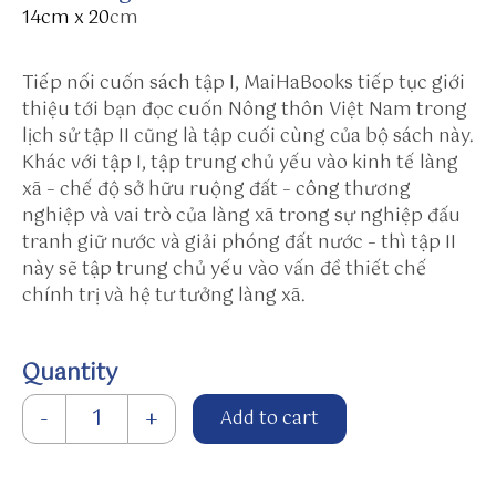
w
14cm x 20
cm
in
to
Tiếp nối cuốn sách tập I, MaiHaBooks tiếp tục giới
h
thiệu tới bạn đọc cuốn Nông thôn Việt Nam trong
tt
lịch sử tập II cũng là tập cuối cùng của bộ sách này.
p
Khác với tập I, tập trung chủ yếu vào kinh tế làng
s:
xã – chế độ sở hữu ruộng đất – công thương
//
nghiệp và vai trò của làng xã trong sự nghiệp đấu
bl
tranh giữ nước và giải phóng đất nước – thì tập II
ip
này sẽ tập trung chủ yếu vào vấn đề thiết chế
.f
chính trị và hệ tư tưởng làng xã.
m
/s
u
Quantity
n
Nông thôn Việt Nam trong lịch sử tập 2 quantity
w
-
+
Add to cart
in
to
h