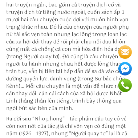
h
hai truyện ngắn, bao gồm cả truyện dịch cổ và
tt
truyện dịch từ tiếng nước ngoài, cuốn sách ấp ủ
p
mười hai câu chuyện cuộc đời với muôn hình vạn
s:
trạng khác nhau. Đó là câu chuyện của người phụ
//
nữ tài sắc vẹn toàn nhưng lạc lõng trong loạn lạc
w
của xã hội đổi thay để rồi phải chịu nỗi đau khôn
w
cùng mất cả chồng cả con mà hóa điên hóa dại
w
(trong
Người quay tơ
). Đó cũng là câu chuyện của
.g
người tu hành nhưng chưa hết được lòng tham
e
trần tục, vẫn bị tiền tài hấp dẫn để sa đà vào con
o
đường quyền lực, danh vọng (trong Sư bác chùa
g
Kênh)… Mỗi câu chuyện là một vấn đề nhức nhối
e
cần thay đổi, cần cải cách của xã hội được Nhất
b
Linh thẳng thắn lên tiếng, trình bày thông qua
r
ngòi bút sắc bén của mình.
a.
Ra đời sau “Nho phong” – tác phẩm đầu tay có vẻ
o
còn non nớt của tác giả chỉ vỏn vẹn có đúng một
r
năm (1926 – 1927), nhưng
“Người quay tơ”
lại là cả
g