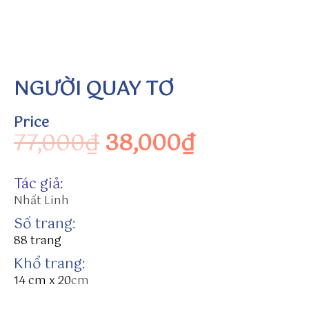
in
to
h
tt
p
NGƯỜI QUAY TƠ
s:
//
Price
w
Original price was:
Current pr
77,000
₫
38,000
₫
w
w.
b
Tác giả:
ar
Nhất Linh
k.
c
Số trang:
o
88 trang
m
Khổ trang:
/e
14 cm x 20
cm
n
/g