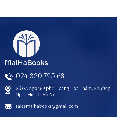
o
u
n
ta
in
p
r
oj
e
ct
.c
024 320 795 68
o
m
/
Số 67, ngõ 189 phố Hoàng Hoa Thám, Phường
u
Ngọc Hà, TP. Hà Nội
se
r/
salesmaihabooks@gmail.com
2