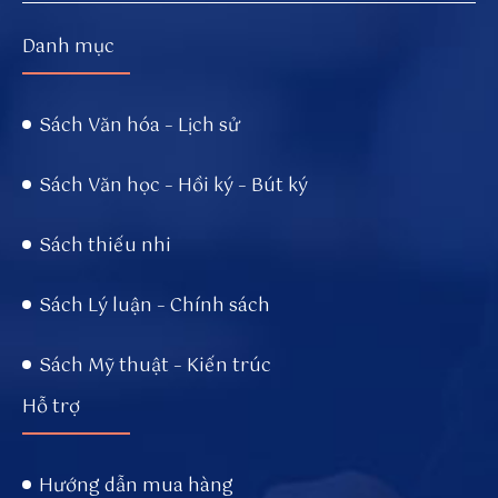
01
5
Danh mục
0
4
5
Sách Văn hóa – Lịch sử
9
6/
Sách Văn học – Hồi ký – Bút ký
s
u
Sách thiếu nhi
n
w
in
Sách Lý luận – Chính sách
-
to
Sách Mỹ thuật – Kiến trúc
Hỗ trợ
Hướng dẫn mua hàng