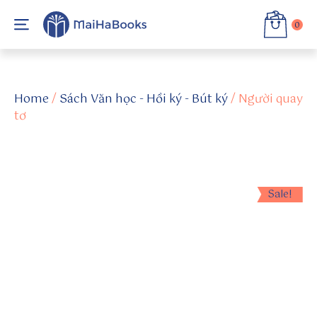
0
h
tt
Home
/
Sách Văn học - Hồi ký - Bút ký
/ Người quay
p
tơ
s:
//
g
a
b.
Sale!
c
o
m
/s
u
n
w