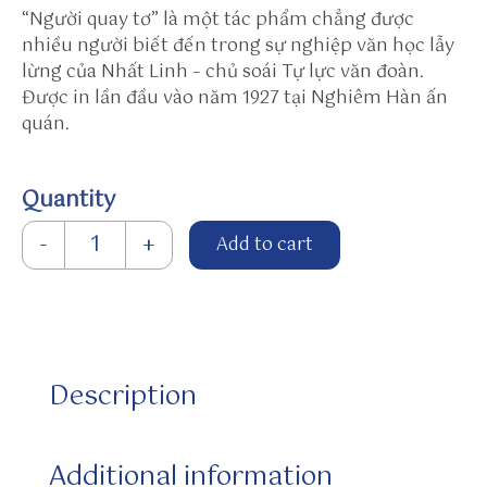
b
“Người quay tơ”
là một tác phẩm chẳng được
/c
nhiều người biết đến trong sự nghiệp văn học lẫy
o
lừng của Nhất Linh – chủ soái Tự lực văn đoàn.
m
Được in lần đầu vào năm 1927 tại Nghiêm Hàn ấn
p
quán.
a
n
Quantity
y/
s
Người quay tơ quantity
-
+
Add to cart
u
n
w
in
/y
j1
Description
V
R
/
Additional information
h