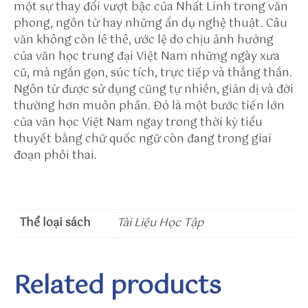
một sự thay đổi vượt bậc của Nhất Linh trong văn
/
phong, ngôn từ hay những ẩn dụ nghệ thuật. Câu
u
văn không còn lê thê, ước lệ do chịu ảnh hưởng
/s
của văn học trung đại Việt Nam những ngày xưa
u
cũ, mà ngắn gọn, súc tích, trực tiếp và thẳng thắn.
n
Ngôn từ được sử dụng cũng tự nhiên, giản dị và đời
w
thường hơn muôn phần. Đó là một bước tiến lớn
i
của văn học Việt Nam ngay trong thời kỳ tiểu
n
thuyết bằng chữ quốc ngữ còn đang trong giai
t
đoạn phôi thai.
o
h
tt
p
Thể loại sách
Tài Liệu Học Tập
s:
//
w
w
Related products
w.
m