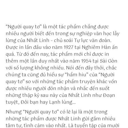
tt
p
s:
“Người quay tơ”
là một tác phẩm chẳng được
//
nhiều người biết đến trong sự nghiệp văn học lẫy
h
lừng của Nhất Linh – chủ soái Tự lực văn đoàn.
e
Được in lần đầu vào năm 1927 tại Nghiêm Hàn ấn
yl
quá. Từ đó đến nay, tác phẩm mới chỉ được in
in
thêm một lần duy nhất vào năm 1954 tại Sài Gòn
k.
với số lượng không nhiều. Nói đến đây thôi, chắc
m
chúng ta cũng đủ hiểu sự “hẩm hiu” của
“Người
e/
quay tơ”
so với những tác phẩm truyện khác vốn
s
được nhiều người đón nhận và nhắc đến suốt
u
những thập kỷ sau này của Nhất Linh như Đoạn
n
tuyệt, Đôi bạn hay Lạnh lùng…
w
in
Nhưng
“Người quay tơ”
có lẽ lại là một trong
to
những tác phẩm được Nhất Linh gửi gắm nhiều
/
tâm tư, tình cảm vào nhất. Là tuyển tập của mười