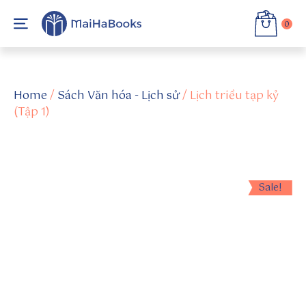
0
h
tt
Home
/
Sách Văn hóa - Lịch sử
/ Lịch triều tạp kỷ
p
(Tập 1)
s:
//
c
o
m
Sale!
m
u
ni
ty
.w
in
d