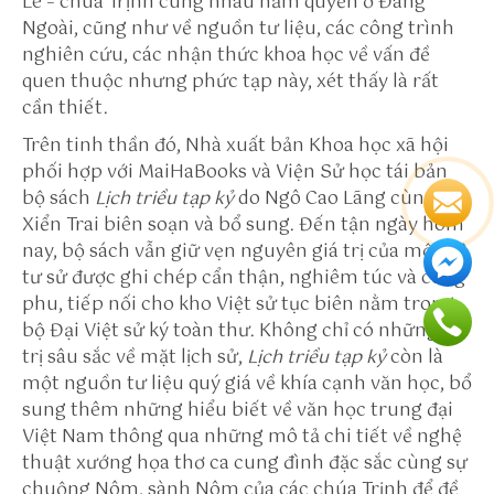
Lê – chúa Trịnh cùng nhau nắm quyền ở Đàng
n
Ngoài, cũng như về nguồn tư liệu, các công trình
w
nghiên cứu, các nhận thức khoa học về vấn đề
in
quen thuộc nhưng phức tạp này, xét thấy là rất
to
cần thiết.
h
tt
Trên tinh thần đó, Nhà xuất bản Khoa học xã hội
p
phối hợp với MaiHaBooks và Viện Sử học tái bản
s:
bộ sách
Lịch triều tạp kỷ
do Ngô Cao Lãng cùng
//
Xiển Trai biên soạn và bổ sung. Đến tận ngày hôm
v
nay, bộ sách vẫn giữ vẹn nguyên giá trị của một bộ
h
tư sử được ghi chép cẩn thận, nghiêm túc và công
e
phu, tiếp nối cho kho Việt sử tục biên nằm trong
a
bộ Đại Việt sử ký toàn thư. Không chỉ có những giá
r
trị sâu sắc về mặt lịch sử,
Lịch triều tạp kỷ
còn là
t
một nguồn tư liệu quý giá về khía cạnh văn học, bổ
s.
sung thêm những hiểu biết về văn học trung đại
n
Việt Nam thông qua những mô tả chi tiết về nghệ
e
thuật xướng họa thơ ca cung đình đặc sắc cùng sự
t
chuộng Nôm, sành Nôm của các chúa Trịnh để đề