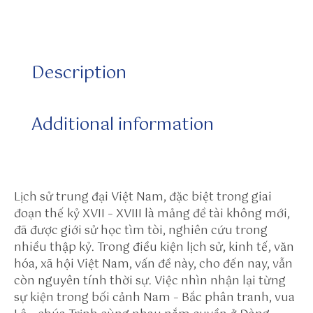
//
w
w
w.
Description
q
ui
a.
Additional information
c
o
m
/
Lịch sử trung đại Việt Nam, đặc biệt trong giai
p
đoạn thế kỷ XVII – XVIII là mảng đề tài không mới,
r
đã được giới sử học tìm tòi, nghiên cứu trong
of
nhiều thập kỷ. Trong điều kiện lịch sử, kinh tế, văn
il
hóa, xã hội Việt Nam, vấn đề này, cho đến nay, vẫn
es
còn nguyên tính thời sự. Việc nhìn nhận lại từng
/s
sự kiện trong bối cảnh Nam – Bắc phân tranh, vua
u