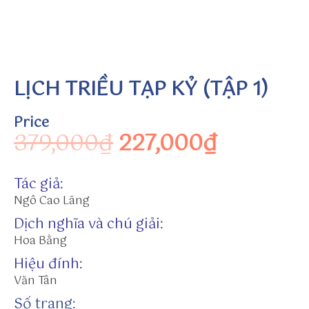
y.
c
o
m
/
LỊCH TRIỀU TẠP KỶ (TẬP 1)
u
se
Price
r/
Original price wa
Current 
379,000
₫
227,000
₫
s
u
n
Tác giả:
w
Ngô Cao Lãng
in
to
Dịch nghĩa và chú giải:
h
Hoa Bằng
tt
Hiệu đính:
p
Văn Tân
s:
Số trang:
//