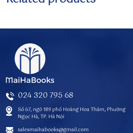
t.
c
o
m
/s
u
n
w
in
to
024 320 795 68
Số 67, ngõ 189 phố Hoàng Hoa Thám, Phường
Ngọc Hà, TP. Hà Nội
salesmaihabooks@gmail.com