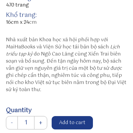
d
470 trang
e
Khổ trang:
v
16cm x 24
cm
p
o
Nhà xuất bản Khoa học xã hội phối hợp với
st
MaiHaBooks và Viện Sử học tái bản bộ sách
Lịch
.c
triều tạp kỷ
do Ngô Cao Lãng cùng Xiển Trai biên
o
soạn và bổ sung. Đến tận ngày hôm nay, bộ sách
m
vẫn giữ vẹn nguyên giá trị của một bộ tư sử được
/s
ghi chép cẩn thận, nghiêm túc và công phu, tiếp
u
nối cho kho Việt sử tục biên nằm trong bộ Đại Việt
n
sử ký toàn thư.
w
in
to
Quantity
h
tt
Lịch triều tạp kỷ (Tập 1) quantity
-
+
Add to cart
p
s: