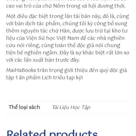
/s
cao vai trò của chữ Nôm trong xã hội đương thời.
u
Một điều đặc biệt trong lần tái bản này, đó là, cùng
n
với bản dịch tác phẩm, chúng tôi kỳ công bổ sung
w
thêm nguyên tác chữ Hán, được lưu trữ tại kho tư
i
liệu của Viện Sử học Việt Nam để các nhà nghiên
n
cứu nói riêng, cùng toàn thể độc giả nói chung
t
tiện bề nghiền ngẫm. Đây là sự khác biệt rất lớn so
o
với các lần xuất bản trước đây.
h
tt
MaiHaBooks trân trọng giới thiệu đến quý độc giả
p
tập 1 ấn phẩm Lịch triều tạp kỷ!
s:
//
w
e
Thể loại sách
Tài Liệu Học Tập
h
e
ar
Related products
ti